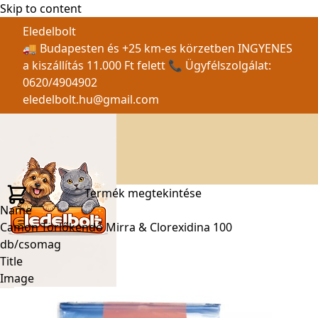
Skip to content
Eledelbolt
🚚 Budapesten és +25 km-es körzetben INGYENES
a kiszállítás 11.000 Ft felett 📞 Ügyfélszolgálat:
0620/4904902
eledelbolt.hu@gmail.com
Termék megtekintése
Name
Camon Törlőkendő Mirra & Clorexidina 100
db/csomag
Title
Image