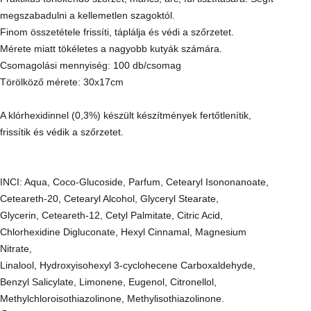
megszabadulni a kellemetlen szagoktól.
Finom összetétele frissíti, táplálja és védi a szőrzetet.
Mérete miatt tökéletes a nagyobb kutyák számára.
Csomagolási mennyiség: 100 db/csomag
Törölköző mérete: 30x17cm
A klórhexidinnel (0,3%) készült készítmények fertőtlenítik,
frissítik és védik a szőrzetet.
INCI: Aqua, Coco-Glucoside, Parfum, Cetearyl Isononanoate,
Ceteareth-20, Cetearyl Alcohol, Glyceryl Stearate,
Glycerin, Ceteareth-12, Cetyl Palmitate, Citric Acid,
Chlorhexidine Digluconate, Hexyl Cinnamal, Magnesium
Nitrate,
Linalool, Hydroxyisohexyl 3-cyclohecene Carboxaldehyde,
Benzyl Salicylate, Limonene, Eugenol, Citronellol,
Methylchloroisothiazolinone, Methylisothiazolinone.