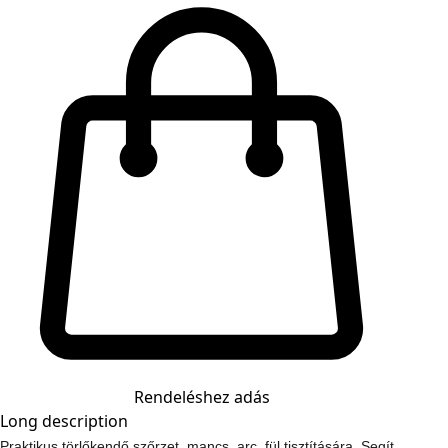
Rendeléshez adás
Long description
Praktikus törlőkendő szőrzet, mancs, arc, fül tisztítására. Segít