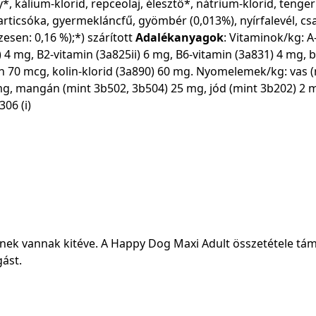
 kálium-klorid, repceolaj, élesztő*, nátrium-klorid, tengeri
 articsóka, gyermekláncfű, gyömbér (0,013%), nyírfalevél, cs
esen: 0,16 %);*) szárított
Adalékanyagok
: Vitaminok/kg: A
 4 mg, B2-vitamin (3a825ii) 6 mg, B6-vitamin (3a831) 4 mg, b
n 70 mcg, kolin-klorid (3a890) 60 mg. Nyomelemek/kg: vas (
mg, mangán (mint 3b502, 3b504) 25 mg, jód (mint 3b202) 2 m
06 (i)
snek vannak kitéve. A Happy Dog Maxi Adult összetétele tám
gást.