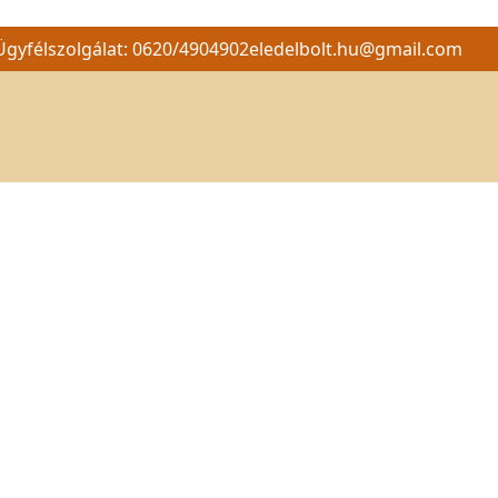
Ügyfélszolgálat: 0620/4904902
eledelbolt.hu@gmail.com