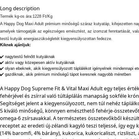
Long description
Termék kg-os ára:1228 Ft/Kg
A Happy Dog Maxi Adult prémium minőségű száraz kutyatáp, kifejezetten nag
amelyek támogatják az egészséges emésztést, az izomzat fenntartását, valamin
testű kutyák energiaszükségletét kiegyensúlyozottan fedezze.
Kiknek ajánljuk:
✔️ nagytestű felnőtt kutyáknak
✔️ aktív vagy közepesen aktív kutyáknak
✔️ olyan ebeknek, akik kiegyensúlyozott táplálékot igényelnek mindennapi e
✔️ gazdiknak, akik prémium minőségű tápot keresnek nagyobb méretben
A Happy Dog Supreme Fit & Vital Maxi Adult egy teljes érté
fehérjével és zsírral való túltáplálás manapság sokféle kr
Segítséget jelent a kiegyensúlyozott, nem túl nehéz táplál
5 kiváló minőségű, könnyen emészthető fehérje-összetevőt é
omega-6 zsírsavakkal. A természetes összetevőkből készült
receptet az eredeti új-zélandi kagyló teszi teljessé, így egy 
(14% baromfi, 4% bárány), kukorica, kukoricaliszt, rizsliszt,