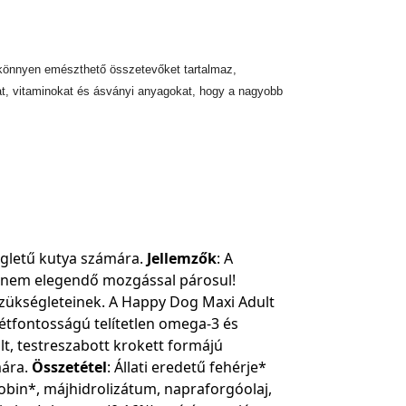
 könnyen emészthető összetevőket tartalmaz,
kat, vitaminokat és ásványi anyagokat, hogy a nagyobb
ségletű kutya számára.
Jellemzők
: A
ha nem elegendő mozgással párosul!
 szükségleteinek. A Happy Dog Maxi Adult
létfontosságú telítetlen omega-3 és
t, testreszabott krokett formájú
mára.
Összetétel
: Állati eredetű fehérje*
globin*, májhidrolizátum, napraforgóolaj,