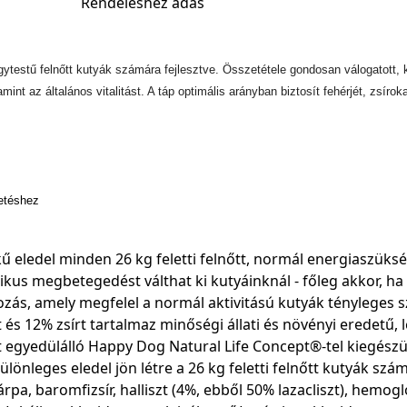
Rendeléshez adás
ytestű felnőtt kutyák számára fejlesztve. Összetétele gondosan válogatott,
t az általános vitalitást. A táp optimális arányban biztosít fehérjét, zsíro
tetéshez
kű eledel minden 26 kg feletti felnőtt, normál energiaszük
ónikus megbetegedést válthat ki kutyáinknál - főleg akkor, 
kozás, amely megfelel a normál aktivitású kutyák tényleges
s 12% zsírt tartalmaz minőségi állati és növényi eredetű, 
 egyedülálló Happy Dog Natural Life Concept®-tel kiegészül
különleges eledel jön létre a 26 kg feletti felnőtt kutyák szá
 árpa, baromfizsír, halliszt (4%, ebből 50% lazacliszt), hemo