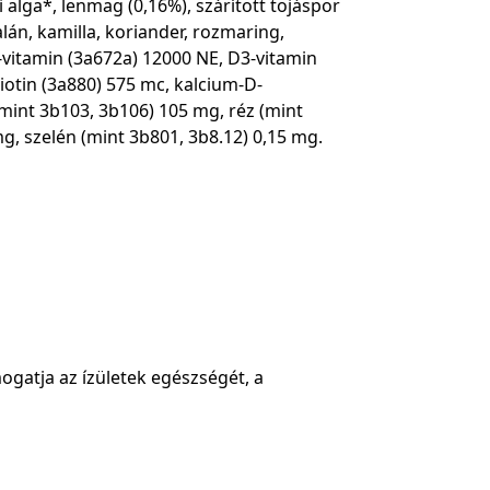
 alga*, lenmag (0,16%), szárított tojáspor
alán, kamilla, koriander, rozmaring,
-vitamin (3a672a) 12000 NE, D3-vitamin
iotin (3a880) 575 mc, kalcium-D-
mint 3b103, 3b106) 105 mg, réz (mint
g, szelén (mint 3b801, 3b8.12) 0,15 mg.
ogatja az ízületek egészségét, a