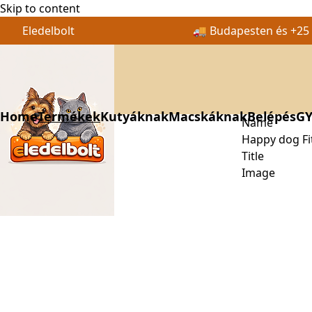
Skip to content
Eledelbolt
🚚 Budapesten és +25 k
Home
Termékek
Kutyáknak
Macskáknak
Belépés
GY
Name
Happy dog Fit
Title
Image