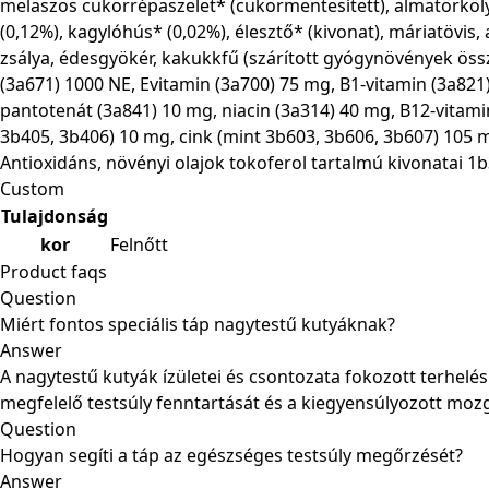
melaszos cukorrépaszelet* (cukormentesített), almatörköly*,
(0,12%), kagylóhús* (0,02%), élesztő* (kivonat), máriatövis,
zsálya, édesgyökér, kakukkfű (szárított gyógynövények össz
(3a671) 1000 NE, Evitamin (3a700) 75 mg, B1-vitamin (3a821)
pantotenát (3a841) 10 mg, niacin (3a314) 40 mg, B12-vitami
3b405, 3b406) 10 mg, cink (mint 3b603, 3b606, 3b607) 105 
Antioxidáns, növényi olajok tokoferol tartalmú kivonatai 1b3
Custom
Tulajdonság
kor
Felnőtt
Product faqs
Question
Miért fontos speciális táp nagytestű kutyáknak?
Answer
A nagytestű kutyák ízületei és csontozata fokozott terhelé
megfelelő testsúly fenntartását és a kiegyensúlyozott moz
Question
Hogyan segíti a táp az egészséges testsúly megőrzését?
Answer