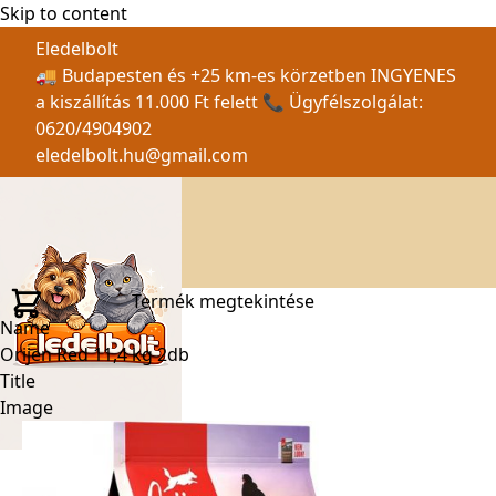
Skip to content
Eledelbolt
🚚 Budapesten és +25 km-es körzetben INGYENES
a kiszállítás 11.000 Ft felett 📞 Ügyfélszolgálat:
0620/4904902
eledelbolt.hu@gmail.com
Termék megtekintése
Name
Orijen Red 11,4 kg 2db
Title
Image