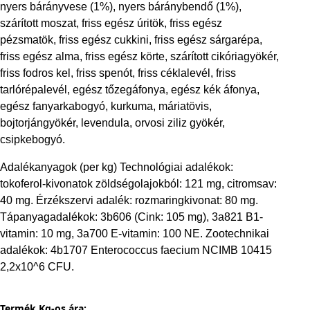
nyers bárányvese (1%), nyers báránybendő (1%),
szárított moszat, friss egész úritök, friss egész
pézsmatök, friss egész cukkini, friss egész sárgarépa,
friss egész alma, friss egész körte, szárított cikóriagyökér,
friss fodros kel, friss spenót, friss céklalevél, friss
tarlórépalevél, egész tőzegáfonya, egész kék áfonya,
egész fanyarkabogyó, kurkuma, máriatövis,
bojtorjángyökér, levendula, orvosi ziliz gyökér,
csipkebogyó.
Adalékanyagok (per kg) Technológiai adalékok:
tokoferol-kivonatok zöldségolajokból: 121 mg, citromsav:
40 mg. Érzékszervi adalék: rozmaringkivonat: 80 mg.
Tápanyagadalékok: 3b606 (Cink: 105 mg), 3a821 B1-
vitamin: 10 mg, 3a700 E-vitamin: 100 NE. Zootechnikai
adalékok: 4b1707 Enterococcus faecium NCIMB 10415
2,2x10^6 CFU.
Termék Kg-os ára: