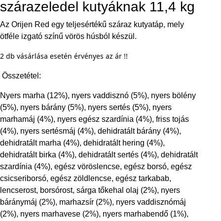
szárazeledel kutyáknak 11,4 kg
Az Orijen Red egy teljesértékű száraz kutyatáp, mely
ötféle izgató színű vörös húsból készül.
2 db vásárlása esetén érvényes az ár !!
Összetétel:
Nyers marha (12%), nyers vaddisznó (5%), nyers bölény
(5%), nyers bárány (5%), nyers sertés (5%), nyers
marhamáj (4%), nyers egész szardínia (4%), friss tojás
(4%), nyers sertésmáj (4%), dehidratált bárány (4%),
dehidratált marha (4%), dehidratált hering (4%),
dehidratált birka (4%), dehidratált sertés (4%), dehidratált
szardínia (4%), egész vöröslencse, egész borsó, egész
csicseriborsó, egész zöldlencse, egész tarkabab,
lencserost, borsórost, sárga tőkehal olaj (2%), nyers
báránymáj (2%), marhazsír (2%), nyers vaddisznómáj
(2%), nyers marhavese (2%), nyers marhabendő (1%),