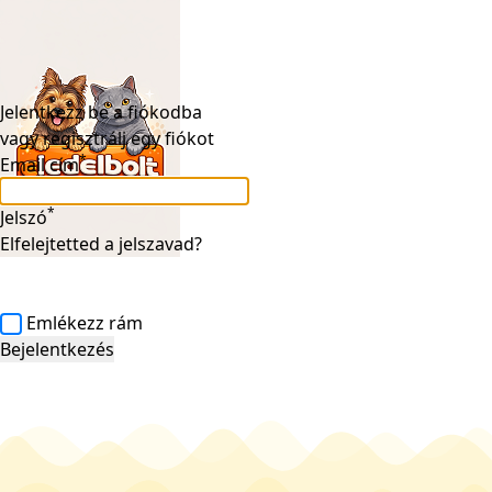
Jelentkezz be a fiókodba
vagy
regisztrálj egy fiókot
*
Email cím
*
Jelszó
Elfelejtetted a jelszavad?
Emlékezz rám
Bejelentkezés