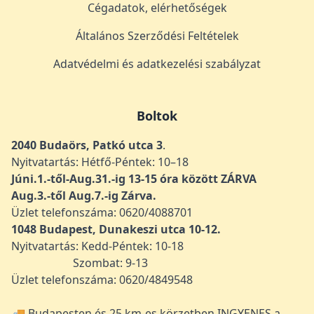
Cégadatok, elérhetőségek
Általános Szerződési Feltételek
Adatvédelmi és adatkezelési szabályzat
Boltok
2040 Budaörs, Patkó utca 3
.
Nyitvatartás: Hétfő-Péntek: 10–18
Júni.1.-től-Aug.31.-ig 13-15 óra között ZÁRVA
Aug.3.-től Aug.7.-ig Zárva.
Üzlet telefonszáma: 0620/4088701
1048
Budapest, Dunakeszi utca 10-12.
Nyitvatartás: Kedd-Péntek: 10-18
Szombat: 9-13
Üzlet telefonszáma: 0620/4849548
🚚 Budapesten és 25 km-es körzetben INGYENES a