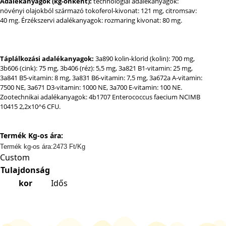
Adalékanyagok (kg-onként):
technológiai adalékanyagok:
növényi olajokból származó tokoferol-kivonat: 121 mg, citromsav:
40 mg. Érzékszervi adalékanyagok: rozmaring kivonat: 80 mg.
Táplálkozási adalékanyagok:
3a890 kolin-klorid (kolin): 700 mg,
3b606 (cink): 75 mg, 3b406 (réz): 5,5 mg, 3a821 B1-vitamin: 25 mg,
3a841 B5-vitamin: 8 mg, 3a831 B6-vitamin: 7,5 mg, 3a672a A-vitamin:
7500 NE, 3a671 D3-vitamin: 1000 NE, 3a700 E-vitamin: 100 NE.
Zootechnikai adalékanyagok: 4b1707 Enterococcus faecium NCIMB
10415 2,2x10^6 CFU.
Termék Kg-os ára:
Termék kg-os ára:2473 Ft/Kg
Custom
Tulajdonság
kor
Idős