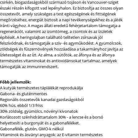
csirkén, biogazdaságokból származó tojáson és Vancouver-sziget
északi részén kifogott vad lepényhalon. Ez biztosítja az összes olyan
összetevőt, amely szükséges a test egészségének és fittségének
megőrzéséhez, energiát biztosít a napi tevékenységekhez és a játék
iránti vágyhoz. A magas állati eredetű fehérjetartalom támogatja a
regenerációt, valamint az izomtömeg, a csontok és az ízületek
építését. A heringolajban található telítetlen zsírsavak jól
felszívódnak, és támogatják a szív- és agyműködést. A gyümölcsök,
zöldségek és fűszernövények hozzáadása a takarmányhoz javítja az
ízletességet és az ízt. Az alma, a sütőtök, az áfonya és az áfonya
természetes vitaminokat és antioxidánsokat tartalmaz, amelyek
támogatják az immunrendszert.
Főbb jellemzők:
A kutyák természetes táplálékát reprodukálja
Gabona- és gluténmentes
Regionális összetevők kanadai gazdaságokból
60% hús, ebből 1/3 friss
30% zöldség, gyümölcs, növényi kivonatok
Korlátozott szénhidráttartalom 30% - a lencse és a borsó
helyettesíti a burgonyát és a gabonaféléket.
Gabonafélék, glutén, GMO-k nélkül
Vitaminok és ásványi anyagok: az E-vitamin természetes