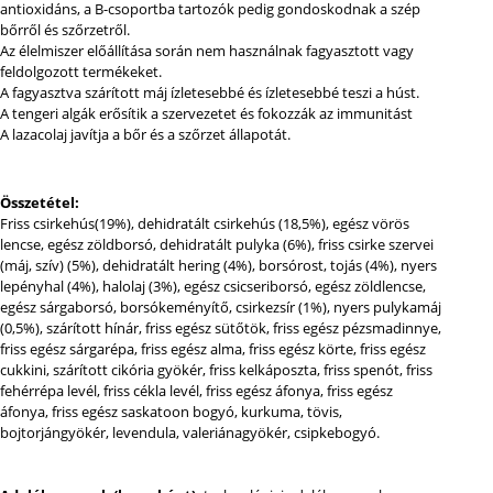
antioxidáns, a B-csoportba tartozók pedig gondoskodnak a szép
bőrről és szőrzetről.
Az élelmiszer előállítása során nem használnak fagyasztott vagy
feldolgozott termékeket.
A fagyasztva szárított máj ízletesebbé és ízletesebbé teszi a húst.
A tengeri algák erősítik a szervezetet és fokozzák az immunitást
A lazacolaj javítja a bőr és a szőrzet állapotát.
Összetétel:
Friss csirkehús(19%), dehidratált csirkehús (18,5%), egész vörös
lencse, egész zöldborsó, dehidratált pulyka (6%), friss csirke szervei
(máj, szív) (5%), dehidratált hering (4%), borsórost, tojás (4%), nyers
lepényhal (4%), halolaj (3%), egész csicseriborsó, egész zöldlencse,
egész sárgaborsó, borsókeményítő, csirkezsír (1%), nyers pulykamáj
(0,5%), szárított hínár, friss egész sütőtök, friss egész pézsmadinnye,
friss egész sárgarépa, friss egész alma, friss egész körte, friss egész
cukkini, szárított cikória gyökér, friss kelkáposzta, friss spenót, friss
fehérrépa levél, friss cékla levél, friss egész áfonya, friss egész
áfonya, friss egész saskatoon bogyó, kurkuma, tövis,
bojtorjángyökér, levendula, valeriánagyökér, csipkebogyó.