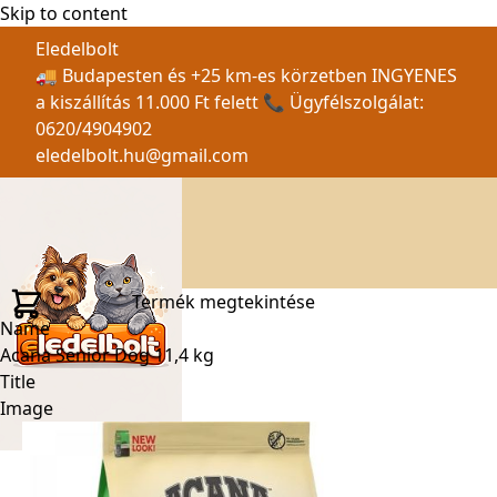
Skip to content
Eledelbolt
🚚 Budapesten és +25 km-es körzetben INGYENES
a kiszállítás 11.000 Ft felett 📞 Ügyfélszolgálat:
0620/4904902
eledelbolt.hu@gmail.com
Termék megtekintése
Name
Acana Senior Dog 11,4 kg
Title
Image