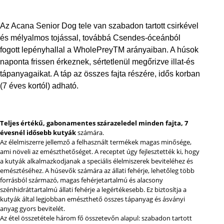
Az Acana Senior Dog tele van szabadon tartott csirkével
és mélyalmos tojással, továbbá Csendes-óceánból
fogott lepényhallal a WholePreyTM arányaiban. A húsok
naponta frissen érkeznek, sértetlenül megőrizve illat-és
tápanyagaikat. A táp az összes fajta részére, idős korban
(7 éves kortól) adható.
Teljes értékű, gabonamentes szárazeledel minden fajta, 7
évesnél idősebb kutyák
számára.
Az élelmiszerre jellemző a felhasznált termékek magas minősége,
ami növeli az emészthetőséget. A receptet úgy fejlesztették ki, hogy
a kutyák alkalmazkodjanak a speciális élelmiszerek beviteléhez és
emésztéséhez. A húsevők számára az állati fehérje, lehetőleg több
forrásból származó, magas fehérjetartalmú és alacsony
szénhidráttartalmú állati fehérje a legértékesebb. Ez biztosítja a
kutyák által legjobban emészthető összes tápanyag és ásványi
anyag gyors bevitelét.
Az étel összetétele három fő összetevőn alapul: szabadon tartott