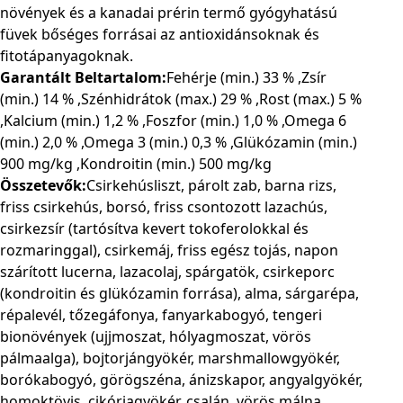
növények és a kanadai prérin termő gyógyhatású
füvek bőséges forrásai az antioxidánsoknak és
fitotápanyagoknak.
Garantált Beltartalom:
Fehérje (min.) 33 % ,Zsír
(min.) 14 % ,Szénhidrátok (max.) 29 % ,Rost (max.) 5 %
,Kalcium (min.) 1,2 % ,Foszfor (min.) 1,0 % ,Omega 6
(min.) 2,0 % ,Omega 3 (min.) 0,3 % ,Glükózamin (min.)
900 mg/kg ,Kondroitin (min.) 500 mg/kg
Összetevők:
Csirkehúsliszt, párolt zab, barna rizs,
friss csirkehús, borsó, friss csontozott lazachús,
csirkezsír (tartósítva kevert tokoferolokkal és
rozmaringgal), csirkemáj, friss egész tojás, napon
szárított lucerna, lazacolaj, spárgatök, csirkeporc
(kondroitin és glükózamin forrása), alma, sárgarépa,
répalevél, tőzegáfonya, fanyarkabogyó, tengeri
bionövények (ujjmoszat, hólyagmoszat, vörös
pálmaalga), bojtorjángyökér, marshmallowgyökér,
borókabogyó, görögszéna, ánizskapor, angyalgyökér,
homoktövis, cikóriagyökér, csalán, vörös málna