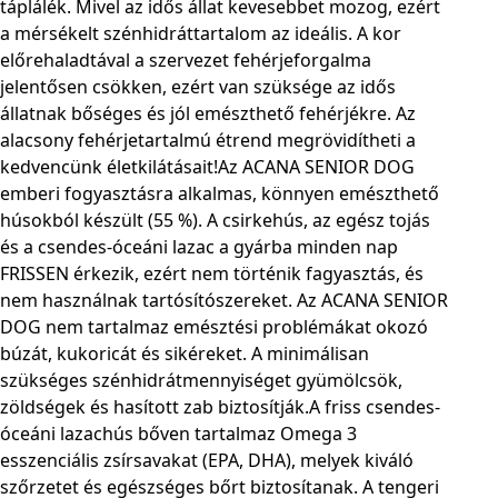
táplálék. Mivel az idős állat kevesebbet mozog, ezért
a mérsékelt szénhidráttartalom az ideális. A kor
előrehaladtával a szervezet fehérjeforgalma
jelentősen csökken, ezért van szüksége az idős
állatnak bőséges és jól emészthető fehérjékre. Az
alacsony fehérjetartalmú étrend megrövidítheti a
kedvencünk életkilátásait!Az ACANA SENIOR DOG
emberi fogyasztásra alkalmas, könnyen emészthető
húsokból készült (55 %). A csirkehús, az egész tojás
és a csendes-óceáni lazac a gyárba minden nap
FRISSEN érkezik, ezért nem történik fagyasztás, és
nem használnak tartósítószereket. Az ACANA SENIOR
DOG nem tartalmaz emésztési problémákat okozó
búzát, kukoricát és sikéreket. A minimálisan
szükséges szénhidrátmennyiséget gyümölcsök,
zöldségek és hasított zab biztosítják.A friss csendes-
óceáni lazachús bőven tartalmaz Omega 3
esszenciális zsírsavakat (EPA, DHA), melyek kiváló
szőrzetet és egészséges bőrt biztosítanak. A tengeri