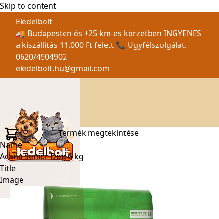
Skip to content
Eledelbolt
🚚 Budapesten és +25 km-es körzetben INGYENES
a kiszállítás 11.000 Ft felett 📞 Ügyfélszolgálat:
0620/4904902
eledelbolt.hu@gmail.com
Termék megtekintése
Name
Acana Senior Dog 6 kg
Title
Image