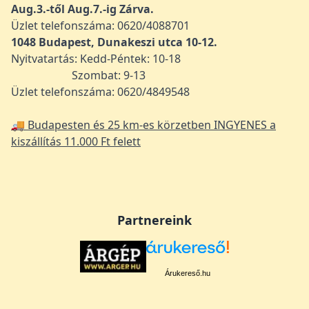
Aug.3.-től Aug.7.-ig Zárva.
Üzlet telefonszáma: 0620/4088701
1048
Budapest, Dunakeszi utca 10-12.
Nyitvatartás: Kedd-Péntek: 10-18
Szombat: 9-13
Üzlet telefonszáma: 0620/4849548
🚚 Budapesten és 25 km-es körzetben INGYENES a
kiszállítás 11.000 Ft felett
Partnereink
Árukereső.hu