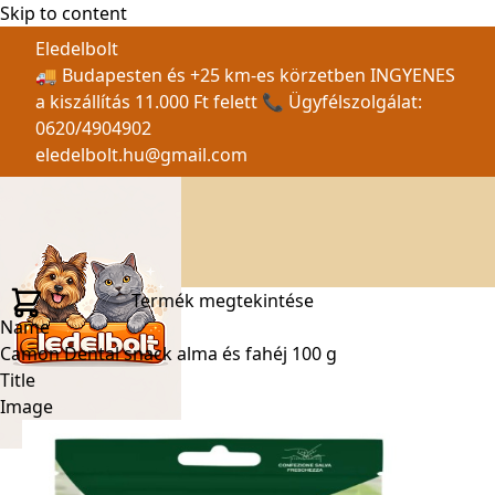
Skip to content
Eledelbolt
🚚 Budapesten és +25 km-es körzetben INGYENES
a kiszállítás 11.000 Ft felett 📞 Ügyfélszolgálat:
0620/4904902
eledelbolt.hu@gmail.com
Termék megtekintése
Name
Camon Dental snack alma és fahéj 100 g
Title
Image