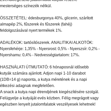
mesterséges színezék nélkül.
ÖSSZETÉTEL: édesburgonya 40%, glicerin, szárított
almapép 2%, fűszerek és fűszerek (fahéj)
feldolgozásával nyert termékek 1%.
ADALÉKOK: tartósítószerek. ANALITIKAI ALKOTÓK:
Nyersfehérje: 1,35% - Nyersrost: 0,5% - Nyerszsír: 0,2% -
Nyershamu: 0,4% - Nedvességtartalom: 17%.
HASZNÁLATI ÚTMUTATÓ: 6 hónaposnál idősebb
kutyák számára ajánlott. Adjon napi 1-10 darabot
(1DB=14 g) naponta, a kutya méretének és a napi
étkezési adagnak megfelelően.
A snack a kutya napi étrendjének kiegészítésére szolgál.
Felügyelje a kutyáját evés közben. Félig megrágott vagy
egészben lenyelt jutalomfalatok veszélyesek lehetnek!