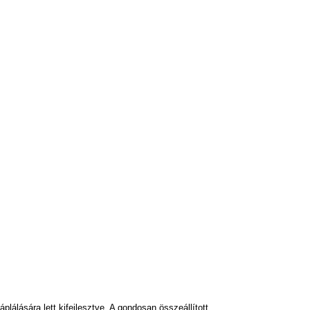
lálására lett kifejlesztve. A gondosan összeállított