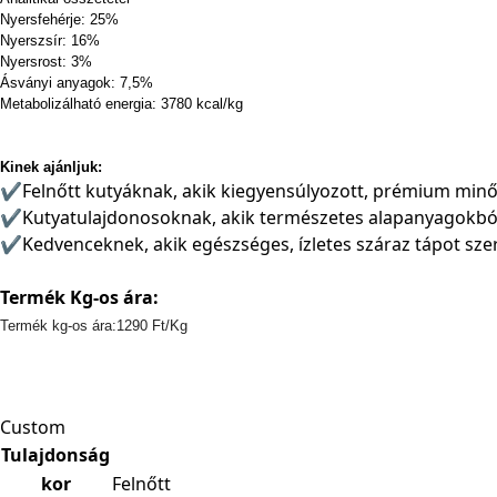
Nyersfehérje: 25%
Nyerszsír: 16%
Nyersrost: 3%
Ásványi anyagok: 7,5%
Metabolizálható energia: 3780 kcal/kg
Kinek ajánljuk:
✔️Felnőtt kutyáknak, akik kiegyensúlyozott, prémium minő
✔️Kutyatulajdonosoknak, akik természetes alapanyagokból
✔️Kedvenceknek, akik egészséges, ízletes száraz tápot sz
Termék Kg-os ára:
Termék kg-os ára:1290 Ft/Kg
Custom
Tulajdonság
kor
Felnőtt