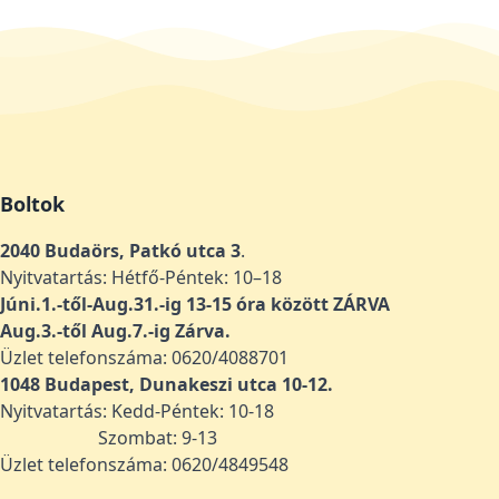
Boltok
2040 Budaörs, Patkó utca 3
.
Nyitvatartás: Hétfő-Péntek: 10–18
Júni.1.-től-Aug.31.-ig 13-15 óra között ZÁRVA
Aug.3.-től Aug.7.-ig Zárva.
Üzlet telefonszáma: 0620/4088701
1048
Budapest, Dunakeszi utca 10-12.
Nyitvatartás: Kedd-Péntek: 10-18
Szombat: 9-13
Üzlet telefonszáma: 0620/4849548