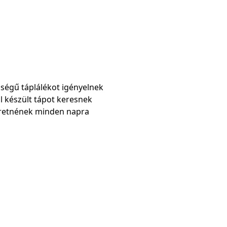
ségű táplálékot igényelnek
 készült tápot keresnek
eretnének minden napra