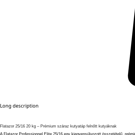
Long description
Flatazor 25/16 20 kg – Prémium száraz kutyatáp felnőtt kutyáknak
A Flatazor Professionnel Elite 25/16 egy kiegyensúlyozott összetételű, prémi