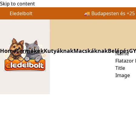
Skip to content
Eledelbolt
🚚 Budapesten és +25 k
Home
Termékek
Kutyáknak
Macskáknak
Belépés
GY
Name
Flatazor 
Title
Image