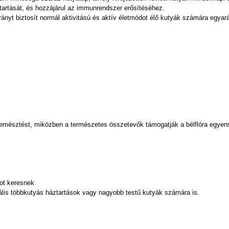
ntartását, és hozzájárul az immunrendszer erősítéséhez.
ányt biztosít normál aktivitású és aktív életmódot élő kutyák számára egyará
lő emésztést, miközben a természetes összetevők támogatják a bélflóra egy
ot keresnek
eális többkutyás háztartások vagy nagyobb testű kutyák számára is.