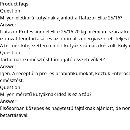
Product faqs
Question
Milyen életkorú kutyának ajánlott a Flatazor Elite 25/16?
Answer
Flatazor Professionnel Elite 25/16 20 kg prémium száraz k
izomzat fenntartását és az optimális energiaszintet. Teljes
A termék kifejezetten felnőtt kutyák számára készült. Köly
Question
Tartalmaz-e emésztést támogató összetevőket?
Answer
Igen. A receptúra pre- és probiotikumokat, köztük Enteroc
emésztést.
Question
Milyen méretű kutyáknak ideális ez a táp?
Answer
Elsősorban közepes és nagytestű fajtáknak ajánlott, de norm
betartásával.