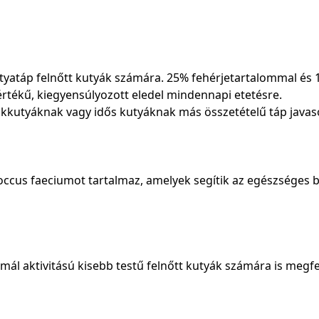
utyatáp felnőtt kutyák számára. 25% fehérjetartalommal és
 értékű, kiegyensúlyozott eledel mindennapi etetésre.
ökkutyáknak vagy idős kutyáknak más összetételű táp javaso
occus faeciumot tartalmaz, amelyek segítik az egészséges b
ál aktivitású kisebb testű felnőtt kutyák számára is megfel