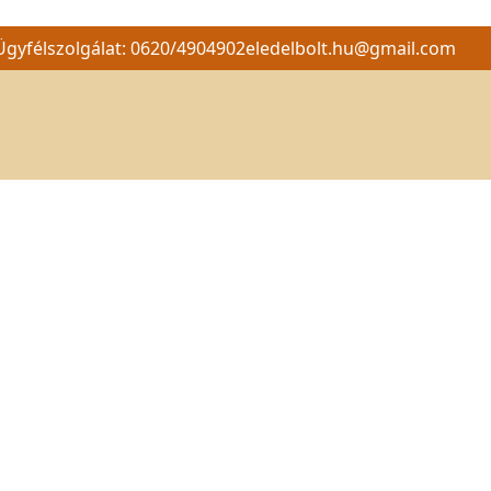
Ügyfélszolgálat: 0620/4904902
eledelbolt.hu@gmail.com