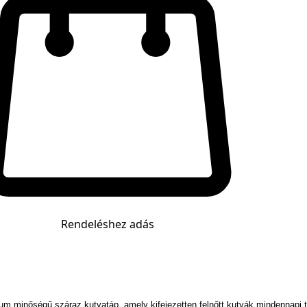
Rendeléshez adás
um minőségű száraz kutyatáp, amely kifejezetten felnőtt kutyák mindennapi táp