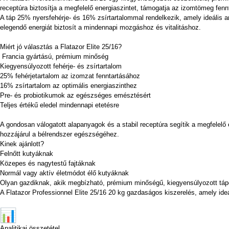
receptúra biztosítja a megfelelő energiaszintet, támogatja az izomtömeg fen
A táp 25% nyersfehérje- és 16% zsírtartalommal rendelkezik, amely ideális ar
elegendő energiát biztosít a mindennapi mozgáshoz és vitalitáshoz.
Miért jó választás a Flatazor Elite 25/16?
Francia gyártású, prémium minőség
Kiegyensúlyozott fehérje- és zsírtartalom
25% fehérjetartalom az izomzat fenntartásához
16% zsírtartalom az optimális energiaszinthez
Pre- és probiotikumok az egészséges emésztésért
Teljes értékű eledel mindennapi etetésre
A gondosan válogatott alapanyagok és a stabil receptúra segítik a megfele
hozzájárul a bélrendszer egészségéhez.
Kinek ajánlott?
Felnőtt kutyáknak
Közepes és nagytestű fajtáknak
Normál vagy aktív életmódot élő kutyáknak
Olyan gazdiknak, akik megbízható, prémium minőségű, kiegyensúlyozott táp
A Flatazor Professionnel Elite 25/16 20 kg gazdaságos kiszerelés, amely id
Analitikai összetétel