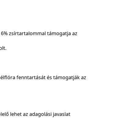
 16% zsírtartalommal támogatja az
lt.
élflóra fenntartását és támogatják az
elő lehet az adagolási javaslat