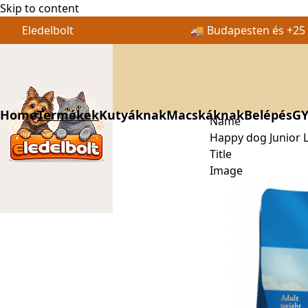
Skip to content
Eledelbolt
🚚 Budapesten és +25 k
Home
Termékek
Kutyáknak
Macskáknak
Belépés
GY
Name
Happy dog Junior 
Title
Image