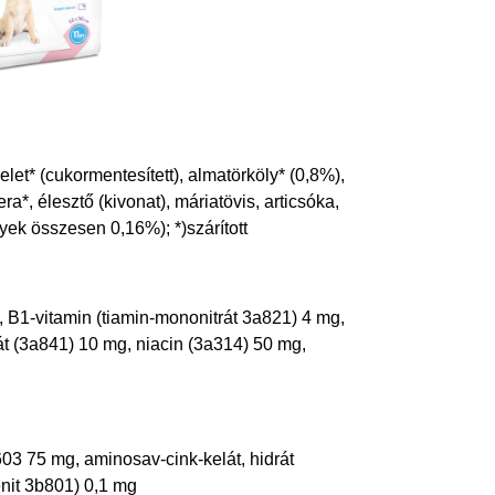
let* (cukormentesített), almatörköly* (0,8%),
a*, élesztő (kivonat), máriatövis, articsóka,
yek összesen 0,16%); *)szárított
, B1-vitamin (tiamin-mononitrát 3a821) 4 mg,
át (3a841) 10 mg, niacin (3a314) 50 mg,
603 75 mg, aminosav-cink-kelát, hidrát
nit 3b801) 0,1 mg