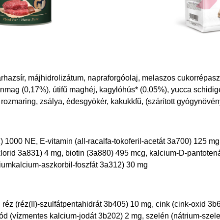
marhazsír, májhidrolizátum, napraforgóolaj, melaszos cukorrépasze
 lenmag (0,17%), útifű maghéj, kagylóhús* (0,05%), yucca schidiger
, rozmaring, zsálya, édesgyökér, kakukkfű, (szárított gyógynövén
1000 NE, E-vitamin (all-racalfa-tokoferil-acetát 3a700) 125 mg
oklorid 3a831) 4 mg, biotin (3a880) 495 mcg, kalcium-D-pantoten
riumkalcium-aszkorbil-foszfát 3a312) 30 mg
éz (réz(II)-szulfátpentahidrát 3b405) 10 mg, cink (cink-oxid 3b
 (vízmentes kalcium-jodát 3b202) 2 mg, szelén (nátrium-szele