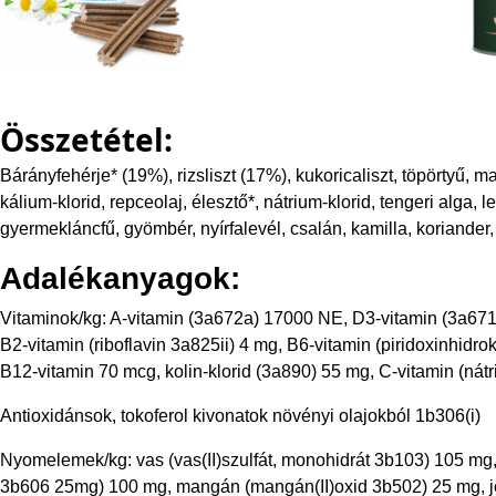
Összetétel:
Bárányfehérje* (19%), rizsliszt (17%), kukoricaliszt, töpörtyű, 
kálium-klorid, repceolaj, élesztő*, nátrium-klorid, tengeri alga,
gyermekláncfű, gyömbér, nyírfalevél, csalán, kamilla, koriander
Adalékanyagok:
Vitaminok/kg: A-vitamin (3a672a) 17000 NE, D3-vitamin (3a671) 
B2-vitamin (riboflavin 3a825ii) 4 mg, B6-vitamin (piridoxinhidr
B12-vitamin 70 mcg, kolin-klorid (3a890) 55 mg, C-vitamin (nát
Antioxidánsok, tokoferol kivonatok növényi olajokból 1b306(i)
Nyomelemek/kg: vas (vas(II)szulfát, monohidrát 3b103) 105 mg, r
3b606 25mg) 100 mg, mangán (mangán(II)oxid 3b502) 25 mg, jód