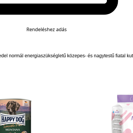
Rendeléshez adás
del normál energiaszükségletű közepes- és nagytestű fiatal k