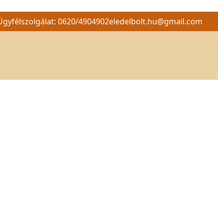
Ügyfélszolgálat: 0620/4904902
eledelbolt.hu@gmail.com