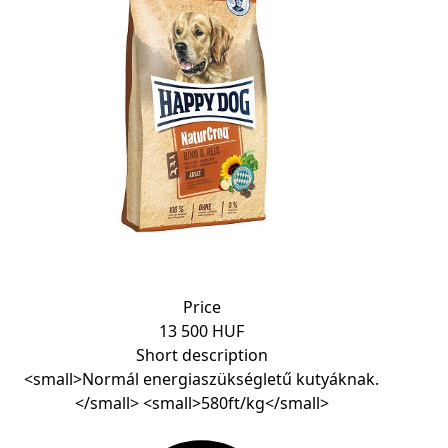
Price
13 500 HUF
Short description
<small>Normál energiaszükségletű kutyáknak.
</small> <small>580ft/kg</small>