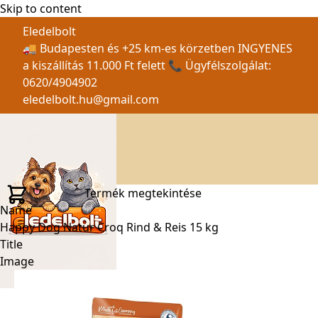
Skip to content
Eledelbolt
🚚 Budapesten és +25 km-es körzetben INGYENES
a kiszállítás 11.000 Ft felett 📞 Ügyfélszolgálat:
0620/4904902
eledelbolt.hu@gmail.com
Termék megtekintése
Name
Happy Dog Natur Croq Rind & Reis 15 kg
Title
Image