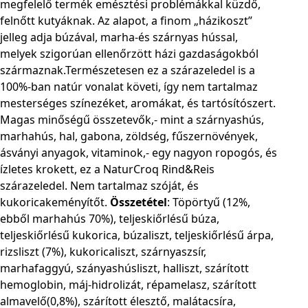
megfelelő termék emésztési problémákkal küzdő,
felnőtt kutyáknak. Az alapot, a finom „házikoszt”
jelleg adja búzával, marha-és szárnyas hússal,
melyek szigorúan ellenőrzött házi gazdaságokból
származnak.Természetesen ez a szárazeledel is a
100%-ban natúr vonalat követi, így nem tartalmaz
mesterséges színezéket, aromákat, és tartósítószert.
Magas minőségű összetevők,- mint a szárnyashús,
marhahús, hal, gabona, zöldség, fűszernövények,
ásványi anyagok, vitaminok,- egy nagyon ropogós, és
ízletes krokett, ez a NaturCroq Rind&Reis
szárazeledel. Nem tartalmaz szóját, és
kukoricakeményítőt.
Összetétel
: Töpörtyű (12%,
ebből marhahús 70%), teljeskiőrlésű búza,
teljeskiőrlésű kukorica, búzaliszt, teljeskiőrlésű árpa,
rizsliszt (7%), kukoricaliszt, szárnyaszsír,
marhafaggyú, szányashúsliszt, halliszt, szárított
hemoglobin, máj-hidrolizát, répamelasz, szárított
almavelő(0,8%), szárított élesztő, malátacsíra,