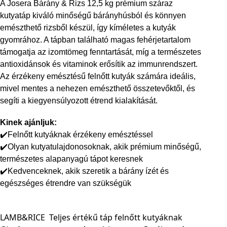
A Josera Bárány & Rizs 12,5 kg prémium száraz
kutyatáp kiváló minőségű bárányhúsból és könnyen
emészthető rizsből készül, így kíméletes a kutyák
gyomrához. A tápban található magas fehérjetartalom
támogatja az izomtömeg fenntartását, míg a természetes
antioxidánsok és vitaminok erősítik az immunrendszert.
Az érzékeny emésztésű felnőtt kutyák számára ideális,
mivel mentes a nehezen emészthető összetevőktől, és
segíti a kiegyensúlyozott étrend kialakítását.
Kinek ajánljuk:
✔️Felnőtt kutyáknak érzékeny emésztéssel
✔️Olyan kutyatulajdonosoknak, akik prémium minőségű,
természetes alapanyagú tápot keresnek
✔️Kedvenceknek, akik szeretik a bárány ízét és
egészséges étrendre van szükségük
LAMB&RICE
Teljes értékű táp felnőtt kutyáknak