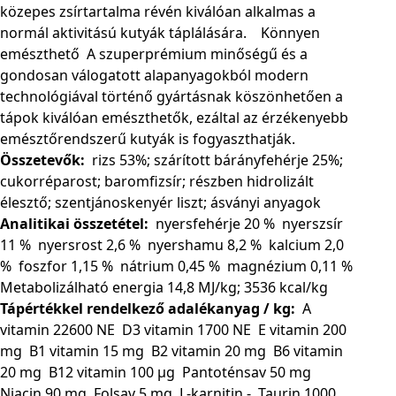
közepes zsírtartalma révén kiválóan alkalmas a
normál aktivitású kutyák táplálására.
Könnyen
emészthető
A szuperprémium minőségű és a
gondosan válogatott alapanyagokból modern
technológiával történő gyártásnak köszönhetően a
tápok kiválóan emészthetők, ezáltal az érzékenyebb
emésztőrendszerű kutyák is fogyaszthatják.
Összetevők:
rizs 53%; szárított bárányfehérje 25%;
cukorréparost; baromfizsír; részben hidrolizált
élesztő; szentjánoskenyér liszt; ásványi anyagok
Analitikai összetétel:
nyersfehérje
20 %
nyerszsír
11 %
nyersrost
2,6 %
nyershamu
8,2 %
kalcium
2,0
%
foszfor
1,15 %
nátrium
0,45 %
magnézium
0,11 %
Metabolizálható energia
14,8 MJ/kg; 3536 kcal/kg
Tápértékkel rendelkező adalékanyag / kg:
A
vitamin
22600 NE
D3 vitamin
1700 NE
E vitamin
200
mg
B1 vitamin
15 mg
B2 vitamin
20 mg
B6 vitamin
20 mg
B12 vitamin
100 µg
Pantoténsav
50 mg
Niacin
90 mg
Folsav
5 mg
L-karnitin
-
Taurin
1000