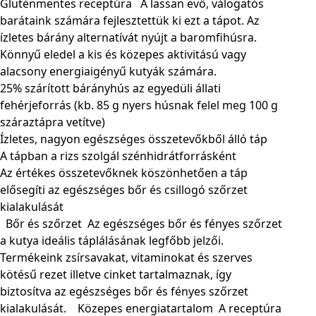
Gluténmentes receptúra
A lassan evő, válogatós
barátaink számára fejlesztettük ki ezt a tápot. Az
ízletes bárány alternatívát nyújt a baromfihúsra.
Könnyű eledel a kis és közepes aktivitású vagy
alacsony energiaigényű kutyák számára.
25% szárított bárányhús az egyedüli állati
fehérjeforrás (kb. 85 g nyers húsnak felel meg 100 g
száraztápra vetítve)
Ízletes, nagyon egészséges összetevőkből álló táp
A tápban a rizs szolgál szénhidrátforrásként
Az értékes összetevőknek köszönhetően a táp
elősegíti az egészséges bőr és csillogó szőrzet
kialakulását
Bőr és szőrzet
Az egészséges bőr és fényes szőrzet
a kutya ideális táplálásának legfőbb jelzői.
Termékeink zsírsavakat, vitaminokat és szerves
kötésű rezet illetve cinket tartalmaznak, így
biztosítva az egészséges bőr és fényes szőrzet
kialakulását.
Közepes energiatartalom
A receptúra