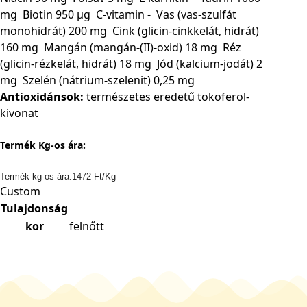
mg
Biotin
950 µg
C-vitamin
-
Vas (vas-szulfát
monohidrát)
200 mg
Cink (glicin-cinkkelát, hidrát)
160 mg
Mangán (mangán-(II)-oxid)
18 mg
Réz
(glicin-rézkelát, hidrát)
18 mg
Jód (kalcium-jodát)
2
mg
Szelén (nátrium-szelenit)
0,25 mg
Antioxidánsok:
természetes eredetű tokoferol-
kivonat
Termék Kg-os ára:
Termék kg-os ára:1472 Ft/Kg
Custom
Tulajdonság
kor
felnőtt