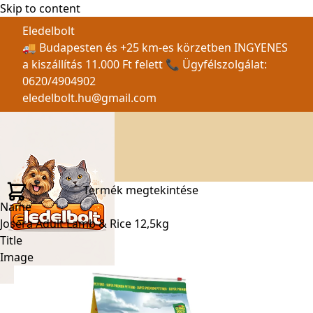
Skip to content
Eledelbolt
🚚 Budapesten és +25 km-es körzetben INGYENES
a kiszállítás 11.000 Ft felett 📞 Ügyfélszolgálat:
0620/4904902
eledelbolt.hu@gmail.com
Termék megtekintése
Name
Josera Adult Lamb & Rice 12,5kg
Title
Image