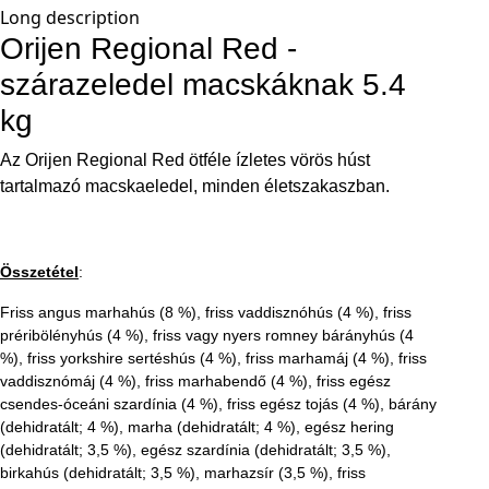
Long description
Orijen Regional Red -
szárazeledel macskáknak 5.4
kg
Az Orijen Regional Red ötféle ízletes vörös húst
tartalmazó macskaeledel, minden életszakaszban.
Összetétel
:
Friss angus marhahús (8 %), friss vaddisznóhús (4 %), friss
préribölényhús (4 %), friss vagy nyers romney bárányhús (4
%), friss yorkshire sertéshús (4 %), friss marhamáj (4 %), friss
vaddisznómáj (4 %), friss marhabendő (4 %), friss egész
csendes-óceáni szardínia (4 %), friss egész tojás (4 %), bárány
(dehidratált; 4 %), marha (dehidratált; 4 %), egész hering
(dehidratált; 3,5 %), egész szardínia (dehidratált; 3,5 %),
birkahús (dehidratált; 3,5 %), marhazsír (3,5 %), friss