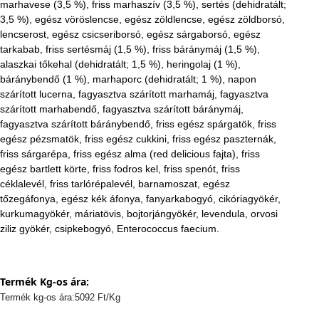
marhavese (3,5 %), friss marhaszív (3,5 %), sertés (dehidratált;
3,5 %), egész vöröslencse, egész zöldlencse, egész zöldborsó,
lencserost, egész csicseriborsó, egész sárgaborsó, egész
tarkabab, friss sertésmáj (1,5 %), friss báránymáj (1,5 %),
alaszkai tőkehal (dehidratált; 1,5 %), heringolaj (1 %),
báránybendő (1 %), marhaporc (dehidratált; 1 %), napon
szárított lucerna, fagyasztva szárított marhamáj, fagyasztva
szárított marhabendő, fagyasztva szárított báránymáj,
fagyasztva szárított báránybendő, friss egész spárgatök, friss
egész pézsmatök, friss egész cukkini, friss egész paszternák,
friss sárgarépa, friss egész alma (red delicious fajta), friss
egész bartlett körte, friss fodros kel, friss spenót, friss
céklalevél, friss tarlórépalevél, barnamoszat, egész
tőzegáfonya, egész kék áfonya, fanyarkabogyó, cikóriagyökér,
kurkumagyökér, máriatövis, bojtorjángyökér, levendula, orvosi
ziliz gyökér, csipkebogyó, Enterococcus faecium.
Termék Kg-os ára:
Termék kg-os ára:5092 Ft/Kg