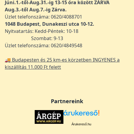
Júni.1.-től-Aug.31.-ig 13-15 óra között ZÁRVA
Aug.3.-től Aug.7.-ig Zárva.
Üzlet telefonszáma: 0620/4088701
1048
Budapest, Dunakeszi utca 10-12.
Nyitvatartás: Kedd-Péntek: 10-18
Szombat: 9-13
Üzlet telefonszáma: 0620/4849548
🚚 Budapesten és 25 km-es körzetben INGYENES a
kiszállítás 11.000 Ft felett
Partnereink
Árukereső.hu