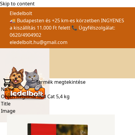
Skip to content
Eledelbolt
🚚 Budapesten és +25 km-es körzetben INGYENES
a kiszállítás 11.000 Ft felett 📞 Ügyfélszolgálat:
0620/4904902
eledelbolt.hu@gmail.com
Termék megtekintése
Name
Orijen Regional Red Cat 5,4 kg
Title
Image