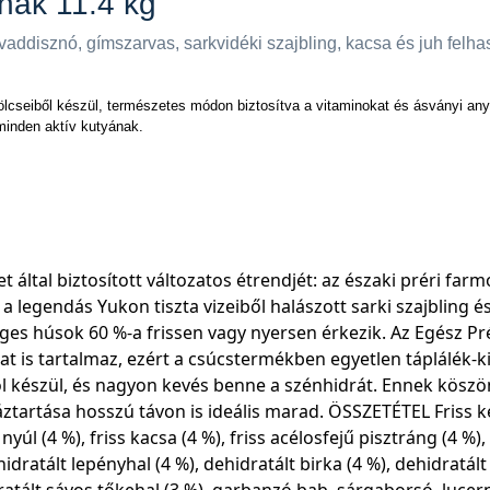
knak 11.4 kg
 vaddisznó, gímszarvas, sarkvidéki szajbling, kacsa és juh felh
ölcseiből készül, természetes módon biztosítva a vitaminokat és ásványi a
 minden aktív kutyának.
ltal biztosított változatos étrendjét: az északi préri farm
 a legendás Yukon tiszta vizeiből halászott sarki szajbling 
eges húsok 60 %-a frissen vagy nyersen érkezik. Az Egész Pr
is tartalmaz, ezért a csúcstermékben egyetlen táplálék-kie
ból készül, és nagyon kevés benne a szénhidrát. Ennek kös
ztartása hosszú távon is ideális marad. ÖSSZETÉTEL Friss kecs
s nyúl (4 %), friss kacsa (4 %), friss acélosfejű pisztráng (4 %),
ehidratált lepényhal (4 %), dehidratált birka (4 %), dehidratá
dratált sávos tőkehal (3 %), garbanzó bab, sárgaborsó, lucern