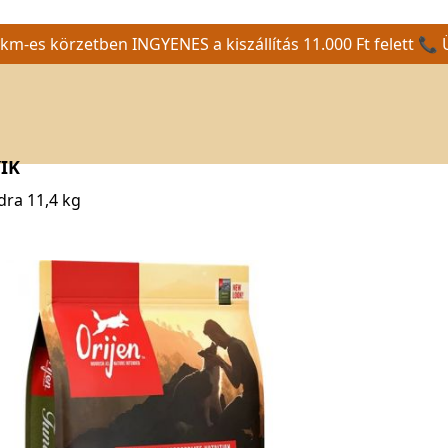
m-es körzetben INGYENES a kiszállítás 11.000 Ft felett 📞 
IK
dra 11,4 kg