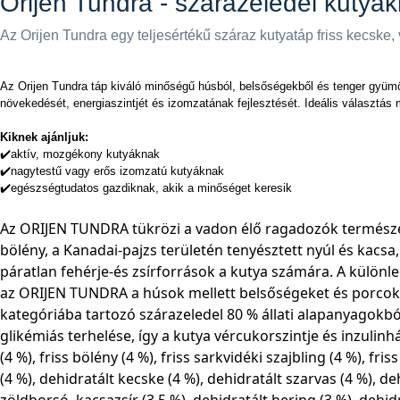
Orijen Tundra - szárazeledel kutyá
Az Orijen Tundra egy teljesértékű száraz kutyatáp friss kecske,
Az Orijen Tundra táp kiváló minőségű húsból, belsőségekből és tenger gyüm
növekedését, energiaszintjét és izomzatának fejlesztését. Ideális választás
Kiknek ajánljuk:
✔️aktív, mozgékony kutyáknak
✔️nagytestű vagy erős izomzatú kutyáknak
✔️egészségtudatos gazdiknak, akik a minőséget keresik
Az ORIJEN TUNDRA tükrözi a vadon élő ragadozók természet á
bölény, a Kanadai-pajzs területén tenyésztett nyúl és kacsa,
páratlan fehérje-és zsírforrások a kutya számára. A különl
az ORIJEN TUNDRA a húsok mellett belsőségeket és porcokat 
kategóriába tartozó szárazeledel 80 % állati alapanyagok
glikémiás terhelése, így a kutya vércukorszintje és inzulinhá
(4 %), friss bölény (4 %), friss sarkvidéki szajbling (4 %), fris
(4 %), dehidratált kecske (4 %), dehidratált szarvas (4 %), d
zöldborsó, kacsazsír (3,5 %), dehidratált hering (3 %), dehi