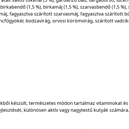
 birkabendő (1,5 %), birkamáj (1,5 %), szarvasbendő (1,5 %),
máj, fagyasztva szárított szarvasmáj, fagyasztva szárított b
fűgyökér, bodzavirág, orvosi körömvirág, szárított vadcikó
ből készült, természetes módon tartalmaz vitaminokat és 
jlesztését, különösen aktív vagy nagytestű kutyák számára