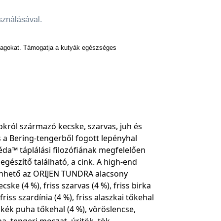
asználásával.
nyagokat. Támogatja a kutyák egészséges
okról származó kecske, szarvas, juh és
és a Bering-tengerből fogott lepényhal
éda™ táplálási filozófiának megfelelően
gészítő található, a cink. A high-end
zönhető az ORIJEN TUNDRA alacsony
ke (4 %), friss szarvas (4 %), friss birka
 friss szardínia (4 %), friss alaszkai tőkehal
lt kék puha tőkehal (4 %), vöröslencse,
a, tengeri moszat, úritök, tök,