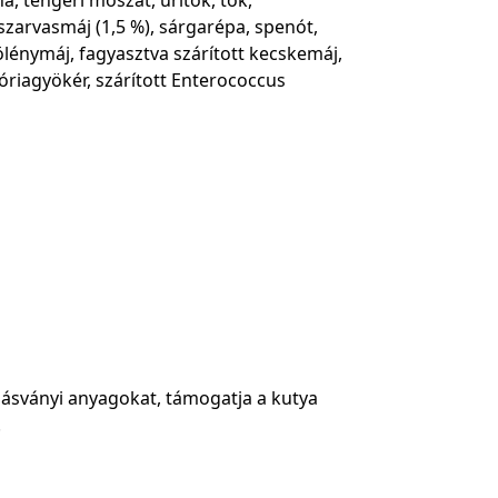
 szarvasmáj (1,5 %), sárgarépa, spenót,
ölénymáj, fagyasztva szárított kecskemáj,
riagyökér, szárított Enterococcus
ásványi anyagokat, támogatja a kutya
.