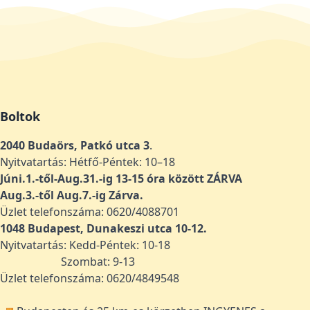
Boltok
2040 Budaörs, Patkó utca 3
.
Nyitvatartás: Hétfő-Péntek: 10–18
Júni.1.-től-Aug.31.-ig 13-15 óra között ZÁRVA
Aug.3.-től Aug.7.-ig Zárva.
Üzlet telefonszáma: 0620/4088701
1048
Budapest, Dunakeszi utca 10-12.
Nyitvatartás: Kedd-Péntek: 10-18
Szombat: 9-13
Üzlet telefonszáma: 0620/4849548