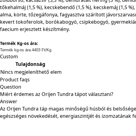
tőkehalmáj (1,5 %), kecskebendő (1,5 %), kecskemáj (1,5 %),
alma, körte, tőzegáfonya, fagyasztva szárított jávorszarvas
kevert tokoferolok, borókabogyó, csipkebogyó, gyermeklánc
faecium erjesztett készítmény.
Termék Kg-os ára:
Termék kg-os ára:4403 Ft/Kg
Custom
Tulajdonság
Nincs megjeleníthető elem
Product faqs
Question
Miért érdemes az Orijen Tundra tápot választani?
Answer
Az Orijen Tundra táp magas minőségű húsból és belsőségek
egészséges növekedését, energiaszintjét és izomzatának fe