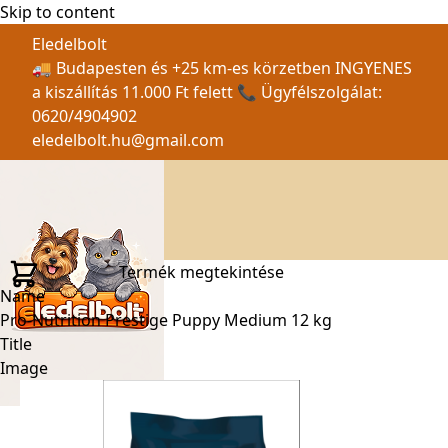
Skip to content
Eledelbolt
🚚 Budapesten és +25 km-es körzetben INGYENES
a kiszállítás 11.000 Ft felett 📞 Ügyfélszolgálat:
0620/4904902
eledelbolt.hu@gmail.com
Termék megtekintése
Name
Pro-Nutrition Prestige Puppy Medium 12 kg
Title
Image