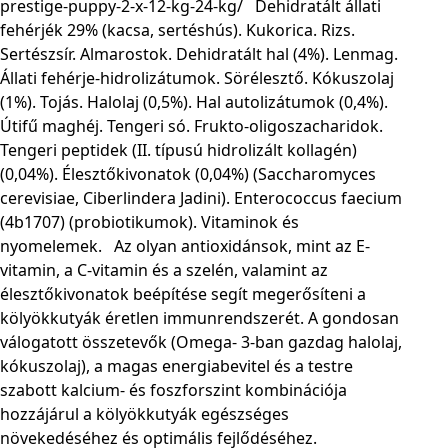
prestige-puppy-2-x-12-kg-24-kg/ Dehidratált állati
fehérjék 29% (kacsa, sertéshús). Kukorica. Rizs.
Sertészsír. Almarostok. Dehidratált hal (4%). Lenmag.
Állati fehérje-hidrolizátumok. Sörélesztő. Kókuszolaj
(1%). Tojás. Halolaj (0,5%). Hal autolizátumok (0,4%).
Útifű maghéj. Tengeri só. Frukto-oligoszacharidok.
Tengeri peptidek (II. típusú hidrolizált kollagén)
(0,04%). Élesztőkivonatok (0,04%) (Saccharomyces
cerevisiae, Ciberlindera Jadini). Enterococcus faecium
(4b1707) (probiotikumok). Vitaminok és
nyomelemek. Az olyan antioxidánsok, mint az E-
vitamin, a C-vitamin és a szelén, valamint az
élesztőkivonatok beépítése segít megerősíteni a
kölyökkutyák éretlen immunrendszerét. A gondosan
válogatott összetevők (Omega- 3-ban gazdag halolaj,
kókuszolaj), a magas energiabevitel és a testre
szabott kalcium- és foszforszint kombinációja
hozzájárul a kölyökkutyák egészséges
növekedéséhez és optimális fejlődéséhez.