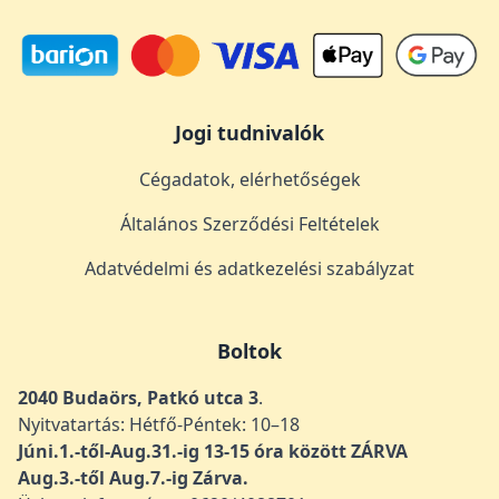
Jogi tudnivalók
Cégadatok, elérhetőségek
Általános Szerződési Feltételek
Adatvédelmi és adatkezelési szabályzat
Boltok
2040 Budaörs, Patkó utca 3
.
Nyitvatartás: Hétfő-Péntek: 10–18
Júni.1.-től-Aug.31.-ig 13-15 óra között ZÁRVA
Aug.3.-től Aug.7.-ig Zárva.