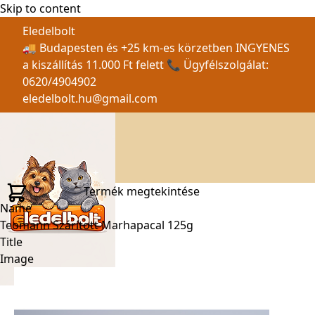
Skip to content
Eledelbolt
🚚 Budapesten és +25 km-es körzetben INGYENES
a kiszállítás 11.000 Ft felett 📞 Ügyfélszolgálat:
0620/4904902
eledelbolt.hu@gmail.com
Termék megtekintése
Name
Teomann Szárított Marhapacal 125g
Title
Image