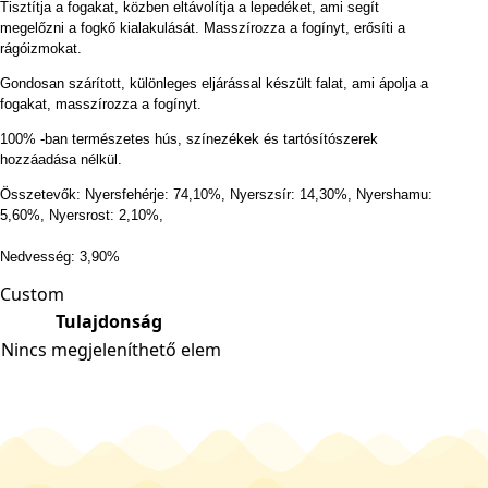
Tisztítja a fogakat, közben eltávolítja a lepedéket, ami segít
megelőzni a fogkő kialakulását. Masszírozza a fogínyt, erősíti a
rágóizmokat.
Gondosan szárított, különleges eljárással készült falat, ami ápolja a
fogakat, masszírozza a fogínyt.
100% -ban természetes
hús
, színezékek és
tartósítószerek
hozzáadása nélkül.
Összetevők
:
Nyersfehérje
:
74,10
%
,
Nyerszsír
:
14,30
%
,
Nyershamu
:
5,60
%
,
Nyersrost
:
2,10%
,
Nedvesség
:
3,90
%
Custom
Tulajdonság
Nincs megjeleníthető elem