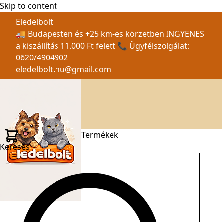
Skip to content
Eledelbolt
🚚 Budapesten és +25 km-es körzetben INGYENES
a kiszállítás 11.000 Ft felett 📞 Ügyfélszolgálat:
0620/4904902
eledelbolt.hu@gmail.com
Termékek
Keresés