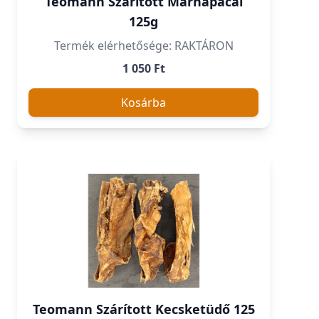
Teomann Szárított Marhapacal
125g
Termék elérhetősége: RAKTÁRON
1 050 Ft
Kosárba
Teomann Szárított Kecsketüdő 125