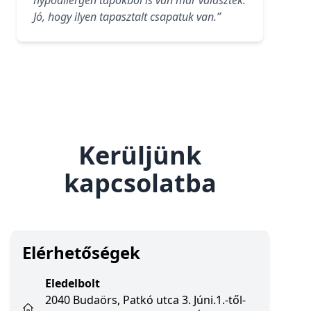
hypoallergén tápokból is van már választék.
Jó, hogy ilyen tapasztalt csapatuk van.”
Kerüljünk
kapcsolatba
Elérhetőségek
Eledelbolt
2040 Budaörs, Patkó utca 3. Júni.1.-től-