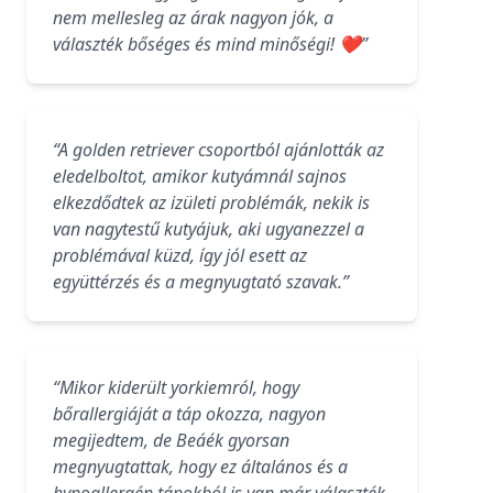
nem mellesleg az árak nagyon jók, a
választék bőséges és mind minőségi! ❤️”
“A golden retriever csoportból ajánlották az
eledelboltot, amikor kutyámnál sajnos
elkezdődtek az izületi problémák, nekik is
van nagytestű kutyájuk, aki ugyanezzel a
problémával küzd, így jól esett az
együttérzés és a megnyugtató szavak.”
“Mikor kiderült yorkiemról, hogy
bőrallergiáját a táp okozza, nagyon
megijedtem, de Beáék gyorsan
megnyugtattak, hogy ez általános és a